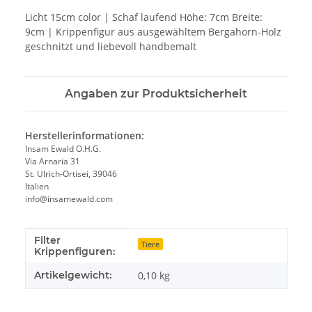
Licht 15cm color | Schaf laufend Höhe: 7cm Breite:
9cm | Krippenfigur aus ausgewähltem Bergahorn-Holz
geschnitzt und liebevoll handbemalt
Angaben zur Produktsicherheit
Herstellerinformationen:
Insam Ewald O.H.G.
Via Arnaria 31
St. Ulrich-Ortisei, 39046
Italien
info@insamewald.com
Filter
Produkteigenschaft
Wert
Tiere
Krippenfiguren:
Artikelgewicht:
0,10
kg