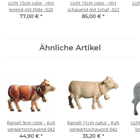
Licht 15cm color - Hirt
Licht 15cm color - Hirt
Lic
kniend mit Flöte -020
schauend mit Schaf -022
77,00 €
*
85,00 €
*
Ähnliche Artikel
Rainell 9cm color - Kuh
Rainell 11cm natur - Kuh
Lich
vorwärtsschauend 042
vorwärtsschauend 042
li
44,90 €
*
35,20 €
*