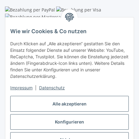
Linzer Krippenshop
Wie wir Cookies & Co nutzen
Oberaigner Partyzelt & Catering GmbH
Durch Klicken auf „Alle akzeptieren“ gestatten Sie den
Schauraum & Verkauf
: Pfarrwald 46
Einsatz folgender Dienste auf unserer Website: YouTube,
ReCaptcha, Trustpilot. Sie können die Einstellung jederzeit
Buchhaltung: Königleiten 11
ändern (Fingerabdruck-Icon links unten). Weitere Details
finden Sie unter
Konfigurieren
und in unserer
A-3354 Wolfsbach
Datenschutzerklärung
.
✆
+43747782730
Impressum
|
Datenschutz
✉
shop@krippen-shop.at
www.krippen-shop.at
Alle akzeptieren
Trustpilot
Konfigurieren
Vertrag widerrufen
* Alle Preise inkl. gesetzlicher USt., zzgl.
Versand