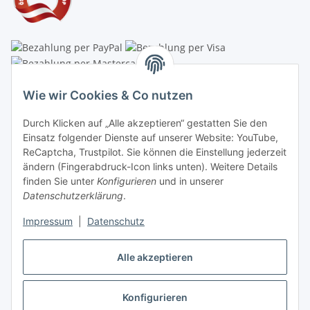
Linzer Krippenshop
Wie wir Cookies & Co nutzen
Oberaigner Partyzelt & Catering GmbH
Durch Klicken auf „Alle akzeptieren“ gestatten Sie den
Schauraum & Verkauf
: Pfarrwald 46
Einsatz folgender Dienste auf unserer Website: YouTube,
ReCaptcha, Trustpilot. Sie können die Einstellung jederzeit
Buchhaltung: Königleiten 11
ändern (Fingerabdruck-Icon links unten). Weitere Details
finden Sie unter
Konfigurieren
und in unserer
A-3354 Wolfsbach
Datenschutzerklärung
.
✆
+43747782730
Impressum
|
Datenschutz
✉
shop@krippen-shop.at
www.krippen-shop.at
Alle akzeptieren
Trustpilot
Konfigurieren
Vertrag widerrufen