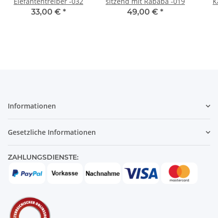
Elefantentreiber -032
sitzend mit Rababa -019
K
33,00 €
*
49,00 €
*
Informationen
Gesetzliche Informationen
ZAHLUNGSDIENSTE: