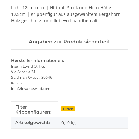
Licht 12cm color | Hirt mit Stock und Horn Höhe:
12,5cm | Krippenfigur aus ausgewähltem Bergahorn-
Holz geschnitzt und liebevoll handbemalt
Angaben zur Produktsicherheit
Herstellerinformationen:
Insam Ewald O.H.G.
Via Arnaria 31
St. Ulrich-Ortisei, 39046
Italien
info@insamewald.com
Filter
Produkteigenschaft
Wert
Hirten
Krippenfiguren:
Artikelgewicht:
0,10
kg