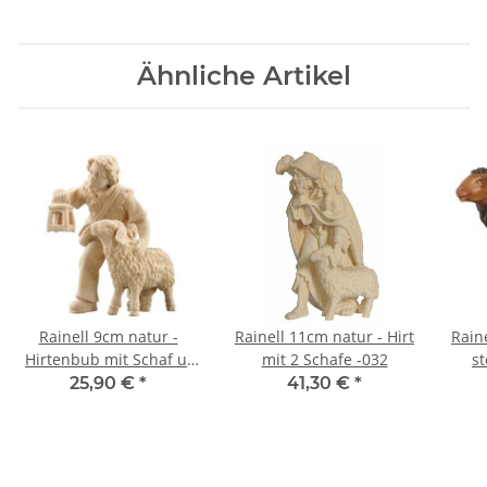
Ähnliche Artikel
Rainell 9cm natur -
Rainell 11cm natur - Hirt
Raine
Hirtenbub mit Schaf u.
mit 2 Schafe -032
s
Laterne -015
25,90 €
*
41,30 €
*