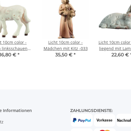
t 10cm color -
Licht 10cm color -
Licht 10cm color
 linksschauend
Mädchen mit Kitz -033
liegend mit La
-060
16,80 €
*
35,50 €
*
22,60 €
e Informationen
ZAHLUNGSDIENSTE:
tz