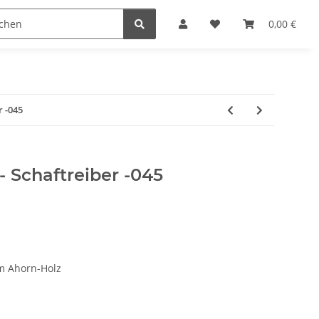
Krippenställe
Krippenzubehör
Blockkripp
0,00 €
r -045
- Schaftreiber -045
m Ahorn-Holz