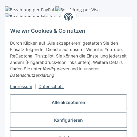
Linzer Krippenshop
Wie wir Cookies & Co nutzen
Oberaigner Partyzelt & Catering GmbH
Durch Klicken auf „Alle akzeptieren“ gestatten Sie den
Schauraum & Verkauf
: Pfarrwald 46
Einsatz folgender Dienste auf unserer Website: YouTube,
ReCaptcha, Trustpilot. Sie können die Einstellung jederzeit
Buchhaltung: Königleiten 11
ändern (Fingerabdruck-Icon links unten). Weitere Details
finden Sie unter
Konfigurieren
und in unserer
A-3354 Wolfsbach
Datenschutzerklärung
.
✆
+43747782730
Impressum
|
Datenschutz
✉
shop@krippen-shop.at
www.krippen-shop.at
Alle akzeptieren
Trustpilot
Konfigurieren
Vertrag widerrufen
* Alle Preise inkl. gesetzlicher USt., zzgl.
Versand