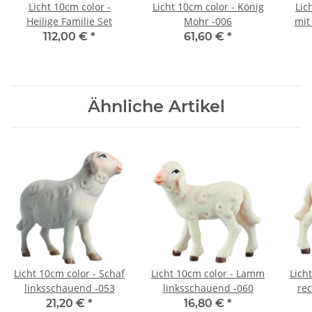
Licht 10cm color -
Licht 10cm color - König
Lic
Heilige Familie Set
Mohr -006
mit
112,00 €
*
61,60 €
*
Ähnliche Artikel
Licht 10cm color - Schaf
Licht 10cm color - Lamm
Lich
linksschauend -053
linksschauend -060
re
21,20 €
*
16,80 €
*