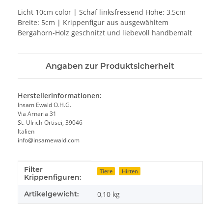
Licht 10cm color | Schaf linksfressend Höhe: 3,5cm
Breite: 5cm | Krippenfigur aus ausgewähltem
Bergahorn-Holz geschnitzt und liebevoll handbemalt
Angaben zur Produktsicherheit
Herstellerinformationen:
Insam Ewald O.H.G.
Via Arnaria 31
St. Ulrich-Ortisei, 39046
Italien
info@insamewald.com
Filter
Produkteigenschaft
Wert
Tiere
Hirten
Krippenfiguren:
Artikelgewicht:
0,10
kg