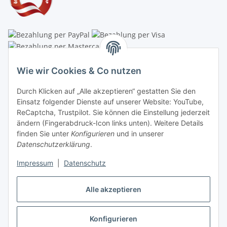
Linzer Krippenshop
Wie wir Cookies & Co nutzen
Oberaigner Partyzelt & Catering GmbH
Durch Klicken auf „Alle akzeptieren“ gestatten Sie den
Schauraum & Verkauf
: Pfarrwald 46
Einsatz folgender Dienste auf unserer Website: YouTube,
ReCaptcha, Trustpilot. Sie können die Einstellung jederzeit
Buchhaltung: Königleiten 11
ändern (Fingerabdruck-Icon links unten). Weitere Details
finden Sie unter
Konfigurieren
und in unserer
A-3354 Wolfsbach
Datenschutzerklärung
.
✆
+43747782730
Impressum
|
Datenschutz
✉
shop@krippen-shop.at
www.krippen-shop.at
Alle akzeptieren
Trustpilot
Konfigurieren
Vertrag widerrufen