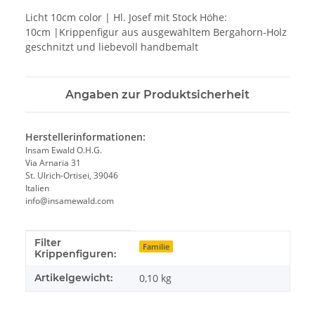
Licht 10cm color | Hl. Josef mit Stock Höhe:
10cm |Krippenfigur aus ausgewähltem Bergahorn-Holz
geschnitzt und liebevoll handbemalt
Angaben zur Produktsicherheit
Herstellerinformationen:
Insam Ewald O.H.G.
Via Arnaria 31
St. Ulrich-Ortisei, 39046
Italien
info@insamewald.com
Filter
Produkteigenschaft
Wert
Familie
Krippenfiguren:
Artikelgewicht:
0,10
kg