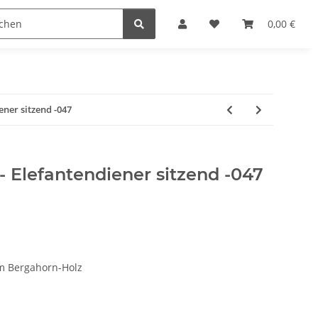
Krippenställe
Krippenzubehör
Blockkripp
0,00 €
ener sitzend -047
 - Elefantendiener sitzend -047
m Bergahorn-Holz