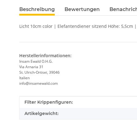
Beschreibung
Bewertungen
Benachric
Licht 10cm color | Elefantendiener sitzend Höhe: 5,5cm
Herstellerinformationen:
Insam Ewald O.H.G.
Via Arnaria 31
St. Ulrich-Ortisei, 39046
Italien
info@insamewald.com
Produkteigenschaft
Wert
Filter Krippenfiguren:
Artikelgewicht: