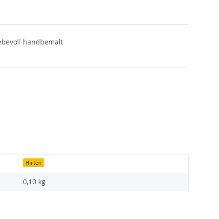
iebevoll handbemalt
Hirten
0,10
kg