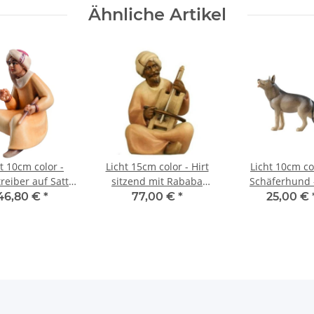
Ähnliche Artikel
t 10cm color -
Licht 15cm color - Hirt
Licht 10cm co
reiber auf Sattel
sitzend mit Rababa
Schäferhund 
-050
-019
46,80 €
*
77,00 €
*
25,00 €