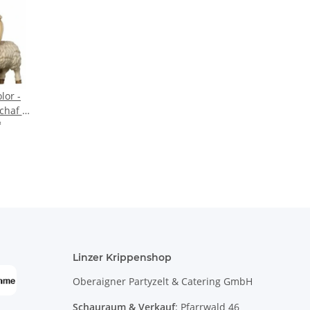
lor -
chaf u.
15
*
Linzer Krippenshop
Oberaigner Partyzelt & Catering GmbH
Schauraum & Verkauf
: Pfarrwald 46