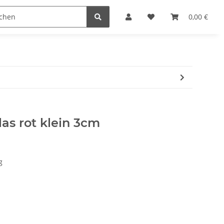
Krippenställe
Krippenzubehör
Blockkripp
0,00 €
las rot klein 3cm
g