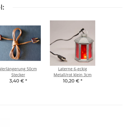
l:
Verlängerung 50cm
Laterne 6-eckig
Stecker
Metall/rot klein 3cm
3,40 €
*
10,20 €
*