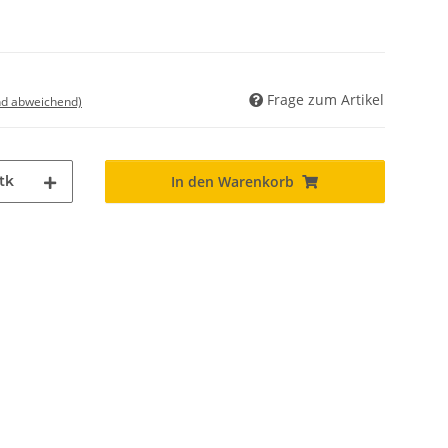
Frage zum Artikel
nd abweichend)
tk
In den Warenkorb