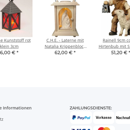
e Kunststoff rot
C.H.E. - Laterne mit
Rainell 9cm co
klein 3cm
Natalia Krippenblock
Hirtenbub mit S
natur V982
Laterne -0
6,00 €
*
62,00 €
*
51,20 €
e Informationen
ZAHLUNGSDIENSTE:
tz