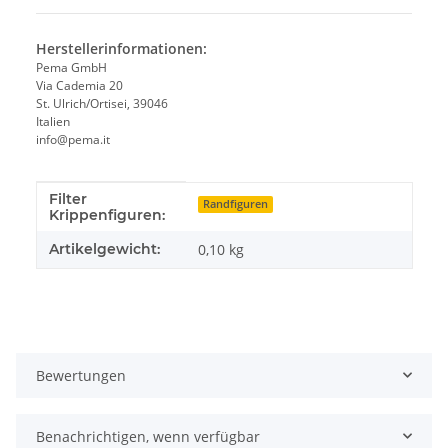
Herstellerinformationen:
Pema GmbH
Via Cademia 20
St. Ulrich/Ortisei, 39046
Italien
info@pema.it
Filter
Produkteigenschaft
Wert
Randfiguren
Krippenfiguren:
Artikelgewicht:
0,10
kg
Bewertungen
Benachrichtigen, wenn verfügbar