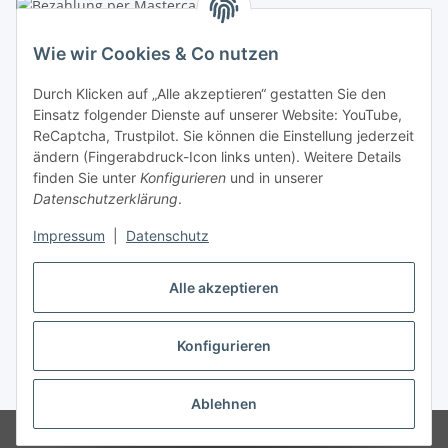
Linzer Krippenshop
Wie wir Cookies & Co nutzen
Oberaigner Partyzelt & Catering GmbH
Durch Klicken auf „Alle akzeptieren“ gestatten Sie den
Schauraum & Verkauf
: Pfarrwald 46
Einsatz folgender Dienste auf unserer Website: YouTube,
ReCaptcha, Trustpilot. Sie können die Einstellung jederzeit
Buchhaltung: Königleiten 11
ändern (Fingerabdruck-Icon links unten). Weitere Details
finden Sie unter
Konfigurieren
und in unserer
A-3354 Wolfsbach
Datenschutzerklärung
.
✆
+43747782730
Impressum
|
Datenschutz
✉
shop@krippen-shop.at
www.krippen-shop.at
Alle akzeptieren
Trustpilot
Konfigurieren
Vertrag widerrufen
* Alle Preise inkl. gesetzlicher USt., zzgl.
Versand
Ablehnen
© krippen-shop.at by Oberaigner