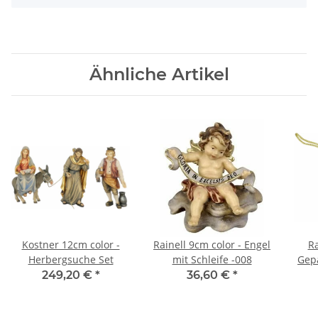
Ähnliche Artikel
Kostner 12cm color -
Rainell 9cm color - Engel
Ra
Herbergsuche Set
mit Schleife -008
Gepä
249,20 €
*
36,60 €
*