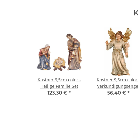
K
Kostner 9,5cm color -
Kostner 9,5cm color 
Heilige Familie Set
Verkündigungsenge
mit Lilie -068
123,30 €
*
56,40 €
*