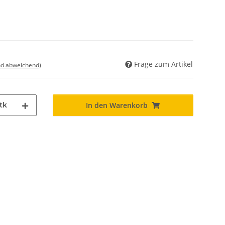
Frage zum Artikel
nd abweichend)
tk
In den Warenkorb