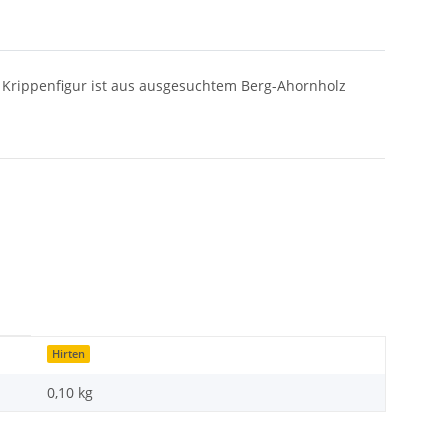
r Krippenfigur ist aus ausgesuchtem Berg-Ahornholz
Hirten
0,10
kg