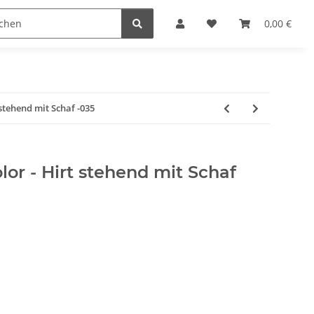
Krippenställe
Krippenzubehör
Blockkripp
0,00 €
 stehend mit Schaf -035
lor - Hirt stehend mit Schaf