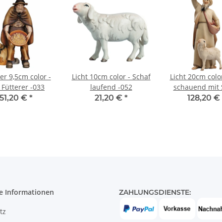
er 9,5cm color -
Licht 10cm color - Schaf
Licht 20cm color
 Fütterer -033
laufend -052
schauend mit 
-022
51,20 €
*
21,20 €
*
128,20 €
e Informationen
ZAHLUNGSDIENSTE:
tz