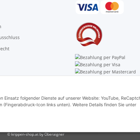
m
usschluss
recht
Trustpilot
den Einsatz folgender Dienste auf unserer Website: YouTube, ReCaptc
rn (Fingerabdruck-Icon links unten). Weitere Details finden Sie unter
© krippen-shop.at by Oberaigner