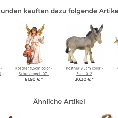
unden kauften dazu folgende Artike
-
Kostner 9,5cm color -
Kostner 9,5cm color -
l
Schutzengel -071
Esel -012
61,90 €
*
30,30 €
*
Ähnliche Artikel