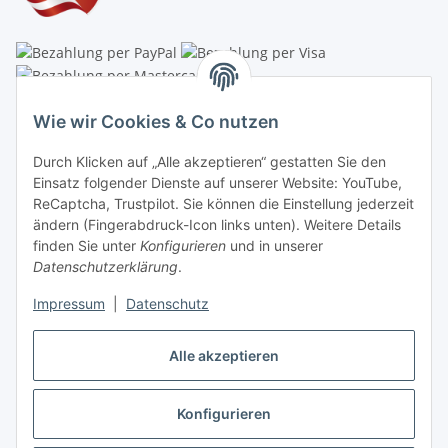
Linzer Krippenshop
Wie wir Cookies & Co nutzen
Oberaigner Partyzelt & Catering GmbH
Durch Klicken auf „Alle akzeptieren“ gestatten Sie den
Schauraum & Verkauf
: Pfarrwald 46
Einsatz folgender Dienste auf unserer Website: YouTube,
ReCaptcha, Trustpilot. Sie können die Einstellung jederzeit
Buchhaltung: Königleiten 11
ändern (Fingerabdruck-Icon links unten). Weitere Details
finden Sie unter
Konfigurieren
und in unserer
A-3354 Wolfsbach
Datenschutzerklärung
.
✆
+43747782730
Impressum
|
Datenschutz
✉
shop@krippen-shop.at
www.krippen-shop.at
Alle akzeptieren
Trustpilot
Konfigurieren
Vertrag widerrufen