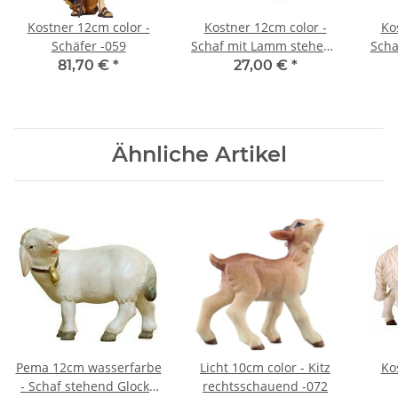
Kostner 12cm color -
Kostner 12cm color -
Ko
Schäfer -059
Schaf mit Lamm stehend
Scha
-279
81,70 €
*
27,00 €
*
Ähnliche Artikel
Pema 12cm wasserfarbe
Licht 10cm color - Kitz
Ko
- Schaf stehend Glocke
rechtsschauend -072