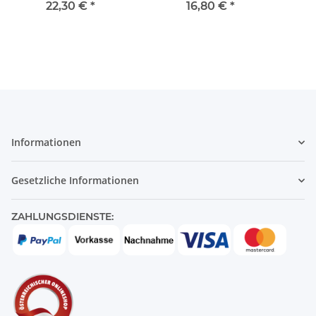
linksschauend -265
vor
22,30 €
*
16,80 €
*
Informationen
Gesetzliche Informationen
ZAHLUNGSDIENSTE: