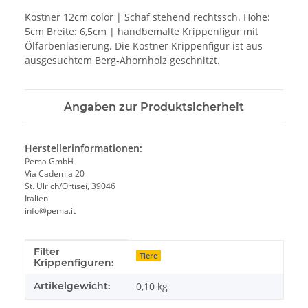
Kostner 12cm color | Schaf stehend rechtssch. Höhe:
5cm Breite: 6,5cm | handbemalte Krippenfigur mit
Ölfarbenlasierung. Die Kostner Krippenfigur ist aus
ausgesuchtem Berg-Ahornholz geschnitzt.
Angaben zur Produktsicherheit
Herstellerinformationen:
Pema GmbH
Via Cademia 20
St. Ulrich/Ortisei, 39046
Italien
info@pema.it
Filter
Produkteigenschaft
Wert
Tiere
Krippenfiguren:
Artikelgewicht:
0,10
kg