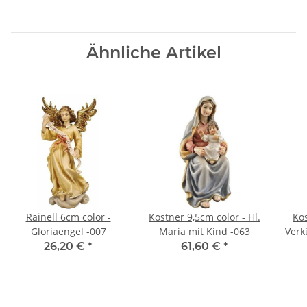
Ähnliche Artikel
Rainell 6cm color -
Kostner 9,5cm color - Hl.
Kos
Gloriaengel -007
Maria mit Kind -063
Verk
26,20 €
*
61,60 €
*