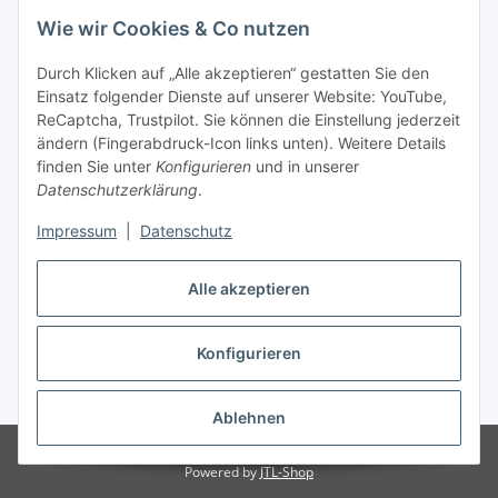
Linzer Krippenshop
Wie wir Cookies & Co nutzen
Oberaigner Partyzelt & Catering GmbH
Durch Klicken auf „Alle akzeptieren“ gestatten Sie den
Schauraum & Verkauf
: Pfarrwald 46
Einsatz folgender Dienste auf unserer Website: YouTube,
ReCaptcha, Trustpilot. Sie können die Einstellung jederzeit
Buchhaltung: Königleiten 11
ändern (Fingerabdruck-Icon links unten). Weitere Details
finden Sie unter
Konfigurieren
und in unserer
A-3354 Wolfsbach
Datenschutzerklärung
.
✆
+43747782730
Impressum
|
Datenschutz
✉
shop@krippen-shop.at
www.krippen-shop.at
Alle akzeptieren
Trustpilot
Konfigurieren
Vertrag widerrufen
* Alle Preise inkl. gesetzlicher USt., zzgl.
Versand
Ablehnen
© krippen-shop.at by Oberaigner
Powered by
JTL-Shop