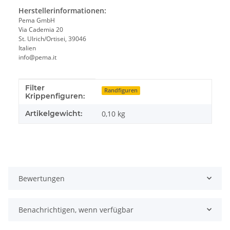
Herstellerinformationen:
Pema GmbH
Via Cademia 20
St. Ulrich/Ortisei, 39046
Italien
info@pema.it
Filter
Produkteigenschaft
Wert
Randfiguren
Krippenfiguren:
Artikelgewicht:
0,10
kg
Bewertungen
Benachrichtigen, wenn verfügbar