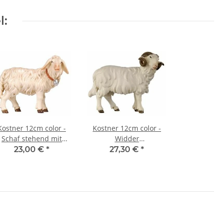
l:
Kostner 12cm color -
Kostner 12cm color -
Schaf stehend mit
Widder
Glocke -264
rechtsschauend -120
23,00 €
*
27,30 €
*