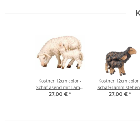
K
Kostner 12cm color -
Kostner 12cm color 
Schaf äsend mit Lamm
Schaf+Lamm stehe
-274
schwarz -279
27,00 €
*
27,00 €
*