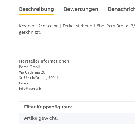
Beschreibung
Bewertungen
Benachric
Kostner 12cm color | Ferkel stehend Höhe: 2cm Breite: 
geschnitzt.
Herstellerinformationen:
Pema GmbH
Via Cademia 20
St. Ulrich/Ortisei, 39046
Italien
info@pema.it
Produkteigenschaft
Wert
Filter Krippenfiguren:
Artikelgewicht: