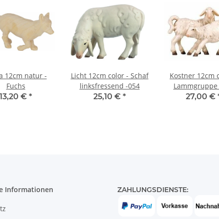
 12cm natur -
Licht 12cm color - Schaf
Kostner 12cm c
Fuchs
linksfressend -054
Lammgruppe 
13,20 €
*
25,10 €
*
27,00 €
e Informationen
ZAHLUNGSDIENSTE:
tz