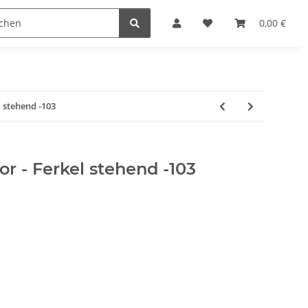
Krippenställe
Krippenzubehör
Blockkripp
0,00 €
l stehend -103
or - Ferkel stehend -103