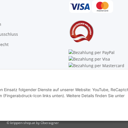
m
usschluss
recht
Trustpilot
den Einsatz folgender Dienste auf unserer Website: YouTube, ReCaptc
rn (Fingerabdruck-Icon links unten). Weitere Details finden Sie unter
© krippen-shop.at by Oberaigner