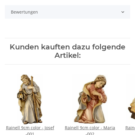
Bewertungen
Kunden kauften dazu folgende
Artikel:
Rainell 9cm color - Josef
Rainell 9cm color - Maria
Rain
-001
-002