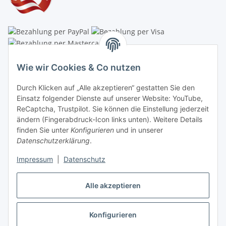
Linzer Krippenshop
Wie wir Cookies & Co nutzen
Oberaigner Partyzelt & Catering GmbH
Durch Klicken auf „Alle akzeptieren“ gestatten Sie den
Schauraum & Verkauf
: Pfarrwald 46
Einsatz folgender Dienste auf unserer Website: YouTube,
ReCaptcha, Trustpilot. Sie können die Einstellung jederzeit
Buchhaltung: Königleiten 11
ändern (Fingerabdruck-Icon links unten). Weitere Details
finden Sie unter
Konfigurieren
und in unserer
A-3354 Wolfsbach
Datenschutzerklärung
.
✆
+43747782730
Impressum
|
Datenschutz
✉
shop@krippen-shop.at
www.krippen-shop.at
Alle akzeptieren
Trustpilot
Konfigurieren
Vertrag widerrufen