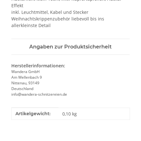
Effekt
inkl. Leuchtmittel, Kabel und Stecker
Weihnachtskrippenzubehör liebevoll bis ins
allerkleinste Detail
Angaben zur Produktsicherheit
Herstellerinformationen:
Wandera GmbH
Am Wellenbach 9
Nittenau, 93149
Deutschland
info@wandera-schnitzereien.de
Produkteigenschaft
Wert
Artikelgewicht:
0,10
kg