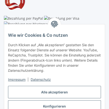
Linzer Krippenshop
Wie wir Cookies & Co nutzen
Oberaigner Partyzelt & Catering GmbH
Durch Klicken auf „Alle akzeptieren“ gestatten Sie den
Schauraum & Verkauf
: Pfarrwald 46
Einsatz folgender Dienste auf unserer Website: YouTube,
ReCaptcha, Trustpilot. Sie können die Einstellung jederzeit
Buchhaltung: Königleiten 11
ändern (Fingerabdruck-Icon links unten). Weitere Details
finden Sie unter
Konfigurieren
und in unserer
A-3354 Wolfsbach
Datenschutzerklärung
.
✆
+43747782730
Impressum
|
Datenschutz
✉
shop@krippen-shop.at
www.krippen-shop.at
Alle akzeptieren
Trustpilot
Konfigurieren
Vertrag widerrufen