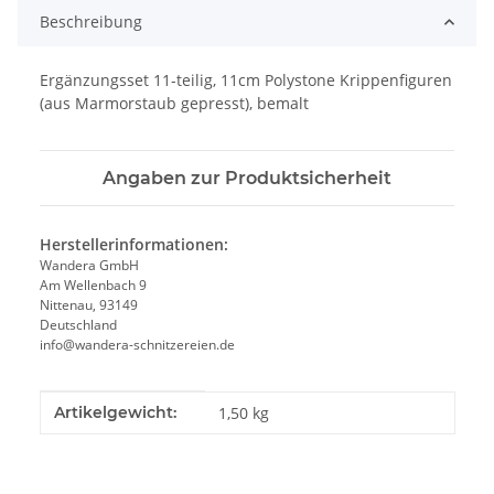
Beschreibung
Ergänzungsset 11-teilig, 11cm Polystone Krippenfiguren
(aus Marmorstaub gepresst), bemalt
Angaben zur Produktsicherheit
Herstellerinformationen:
Wandera GmbH
Am Wellenbach 9
Nittenau, 93149
Deutschland
info@wandera-schnitzereien.de
Produkteigenschaft
Wert
Artikelgewicht:
1,50
kg