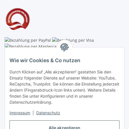
Linzer Krippenshop
Wie wir Cookies & Co nutzen
Oberaigner Partyzelt & Catering GmbH
Durch Klicken auf „Alle akzeptieren“ gestatten Sie den
Schauraum & Verkauf
: Pfarrwald 46
Einsatz folgender Dienste auf unserer Website: YouTube,
ReCaptcha, Trustpilot. Sie können die Einstellung jederzeit
Buchhaltung: Königleiten 11
ändern (Fingerabdruck-Icon links unten). Weitere Details
finden Sie unter
Konfigurieren
und in unserer
A-3354 Wolfsbach
Datenschutzerklärung
.
✆
+43747782730
Impressum
|
Datenschutz
✉
shop@krippen-shop.at
www.krippen-shop.at
Alle akzeptieren