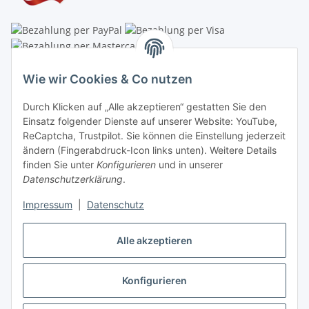
Linzer Krippenshop
Wie wir Cookies & Co nutzen
Oberaigner Partyzelt & Catering GmbH
Durch Klicken auf „Alle akzeptieren“ gestatten Sie den
Schauraum & Verkauf
: Pfarrwald 46
Einsatz folgender Dienste auf unserer Website: YouTube,
ReCaptcha, Trustpilot. Sie können die Einstellung jederzeit
Buchhaltung: Königleiten 11
ändern (Fingerabdruck-Icon links unten). Weitere Details
finden Sie unter
Konfigurieren
und in unserer
A-3354 Wolfsbach
Datenschutzerklärung
.
✆
+43747782730
Impressum
|
Datenschutz
✉
shop@krippen-shop.at
www.krippen-shop.at
Alle akzeptieren
Trustpilot
Konfigurieren
Vertrag widerrufen
* Alle Preise inkl. gesetzlicher USt., zzgl.
Versand