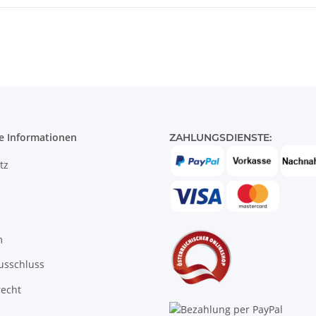
e Informationen
ZAHLUNGSDIENSTE:
tz
m
usschluss
recht