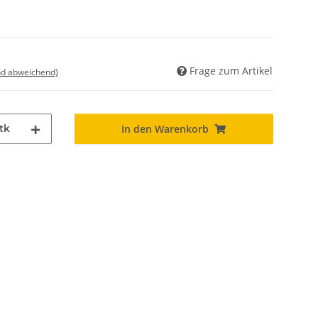
Frage zum Artikel
nd abweichend)
tk
In den Warenkorb