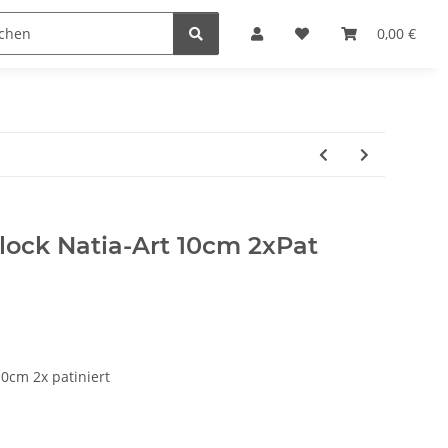
Krippenställe
Krippenzubehör
Blockkripp
0,00 €
block Natia-Art 10cm 2xPat
10cm 2x patiniert