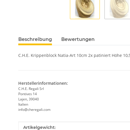
Beschreibung
Bewertungen
C.H.E. Krippenblock Natia-Art 10cm 2x patiniert Höhe 10,
Herstellerinformationen:
C.H.E. Regali Srl
Pontives 14
Lajen, 39040
Italien
info@cheregali.com
Produkteigenschaft
Wert
Artikelgewicht: