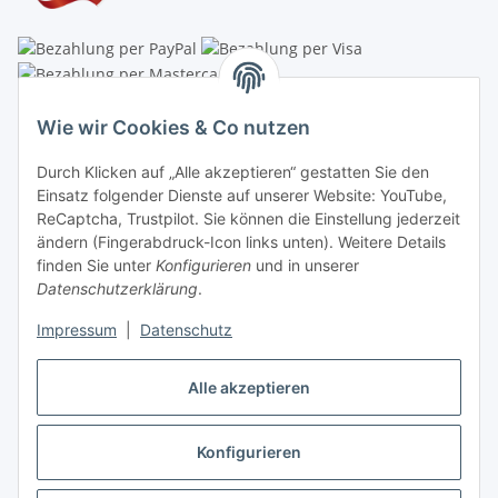
Linzer Krippenshop
Wie wir Cookies & Co nutzen
Oberaigner Partyzelt & Catering GmbH
Durch Klicken auf „Alle akzeptieren“ gestatten Sie den
Schauraum & Verkauf
: Pfarrwald 46
Einsatz folgender Dienste auf unserer Website: YouTube,
ReCaptcha, Trustpilot. Sie können die Einstellung jederzeit
Buchhaltung: Königleiten 11
ändern (Fingerabdruck-Icon links unten). Weitere Details
finden Sie unter
Konfigurieren
und in unserer
A-3354 Wolfsbach
Datenschutzerklärung
.
✆
+43747782730
Impressum
|
Datenschutz
✉
shop@krippen-shop.at
www.krippen-shop.at
Alle akzeptieren
Trustpilot
Konfigurieren
Vertrag widerrufen
* Alle Preise inkl. gesetzlicher USt., zzgl.
Versand