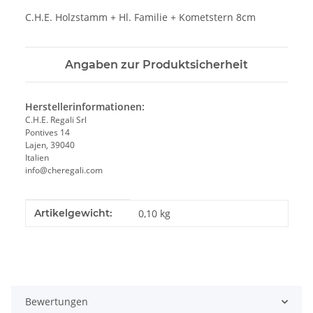
C.H.E. Holzstamm + Hl. Familie + Kometstern 8cm
Angaben zur Produktsicherheit
Herstellerinformationen:
C.H.E. Regali Srl
Pontives 14
Lajen, 39040
Italien
info@cheregali.com
Produkteigenschaft
Wert
Artikelgewicht:
0,10
kg
Bewertungen