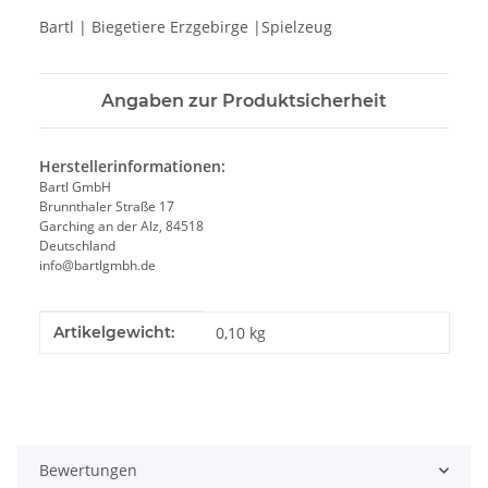
Bartl | Biegetiere Erzgebirge |Spielzeug
Angaben zur Produktsicherheit
Herstellerinformationen:
Bartl GmbH
Brunnthaler Straße 17
Garching an der Alz, 84518
Deutschland
info@bartlgmbh.de
Produkteigenschaft
Wert
Artikelgewicht:
0,10
kg
Bewertungen