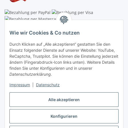
Linzer Krippenshop
Wie wir Cookies & Co nutzen
Oberaigner Partyzelt & Catering GmbH
Durch Klicken auf „Alle akzeptieren“ gestatten Sie den
Schauraum & Verkauf
: Pfarrwald 46
Einsatz folgender Dienste auf unserer Website: YouTube,
ReCaptcha, Trustpilot. Sie können die Einstellung jederzeit
Buchhaltung: Königleiten 11
ändern (Fingerabdruck-Icon links unten). Weitere Details
finden Sie unter
Konfigurieren
und in unserer
A-3354 Wolfsbach
Datenschutzerklärung
.
✆
+43747782730
Impressum
|
Datenschutz
✉
shop@krippen-shop.at
www.krippen-shop.at
Alle akzeptieren
Trustpilot
Konfigurieren
Vertrag widerrufen
* Alle Preise inkl. gesetzlicher USt., zzgl.
Versand