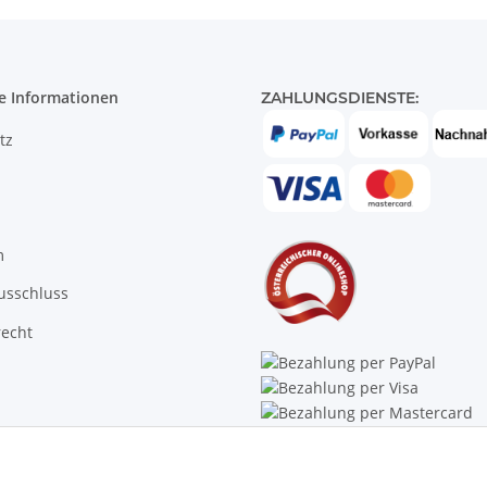
e Informationen
ZAHLUNGSDIENSTE:
tz
m
usschluss
recht
Trustpilot