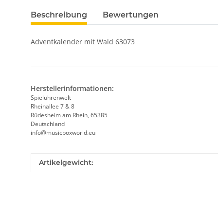
Beschreibung
Bewertungen
Adventkalender mit Wald 63073
Herstellerinformationen:
Spieluhrenwelt
Rheinallee 7 & 8
Rüdesheim am Rhein, 65385
Deutschland
info@musicboxworld.eu
Produkteigenschaft
Wert
Artikelgewicht: