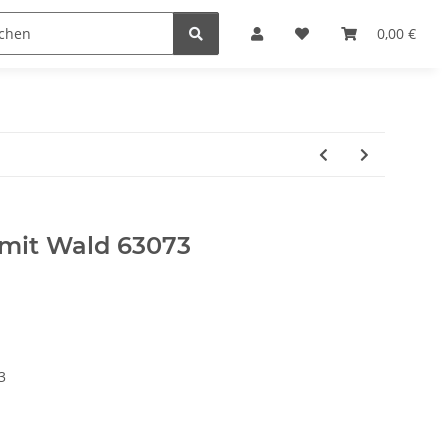
Krippenställe
Krippenzubehör
Blockkripp
0,00 €
mit Wald 63073
3