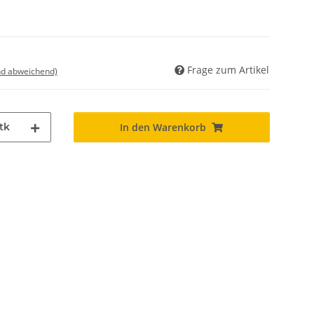
Frage zum Artikel
nd abweichend)
tk
In den Warenkorb