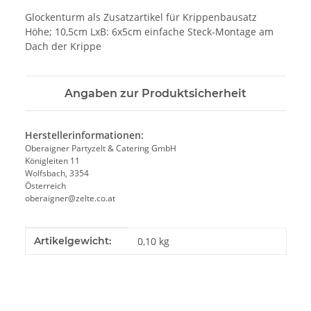
Glockenturm als Zusatzartikel für Krippenbausatz
Höhe; 10,5cm LxB: 6x5cm einfache Steck-Montage am
Dach der Krippe
Angaben zur Produktsicherheit
Herstellerinformationen:
Oberaigner Partyzelt & Catering GmbH
Königleiten 11
Wolfsbach, 3354
Österreich
oberaigner@zelte.co.at
Produkteigenschaft
Wert
Artikelgewicht:
0,10
kg