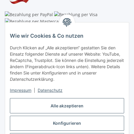
Linzer Krippenshop
Wie wir Cookies & Co nutzen
Oberaigner Partyzelt & Catering GmbH
Durch Klicken auf „Alle akzeptieren“ gestatten Sie den
Schauraum & Verkauf
: Pfarrwald 46
Einsatz folgender Dienste auf unserer Website: YouTube,
ReCaptcha, Trustpilot. Sie können die Einstellung jederzeit
Buchhaltung: Königleiten 11
ändern (Fingerabdruck-Icon links unten). Weitere Details
finden Sie unter
Konfigurieren
und in unserer
A-3354 Wolfsbach
Datenschutzerklärung
.
✆
+43747782730
Impressum
|
Datenschutz
✉
shop@krippen-shop.at
www.krippen-shop.at
Alle akzeptieren
Trustpilot
Konfigurieren
Vertrag widerrufen