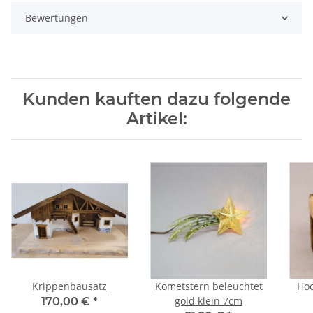
Bewertungen
Kunden kauften dazu folgende
Artikel:
Krippenbausatz
Kometstern beleuchtet
Hoc
gold klein 7cm
170,00 €
*